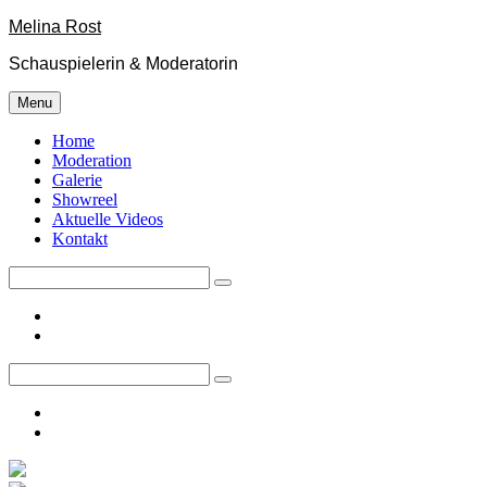
Skip
Melina Rost
to
Schauspielerin & Moderatorin
content
Menu
Home
Moderation
Galerie
Showreel
Aktuelle Videos
Kontakt
Search
for:
facebook
instagram
Search
for:
facebook
instagram
Site