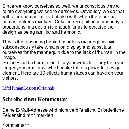
Since we know ourselves so well, we unconsciously try to
relate everything we see to ourselves. Obviously, we do that
with other human faces, but also with when there are no
human features involved. Only the recognition of our body’s
proportions in a design is enough for us to perceive the
design as being familiar and harmonic.
This is the reasoning behind headless mannequins. We
subconsciously take what is on display and substitute
ourselves for the mannequin due to the lack of ‘human’ in the
image.
So faces add a human touch to your website – they help you
trigger your emotions, which make them a powerful design
element. Here are 10 effects human faces can have on your
visitors.
Categories
Tags
Life
Human
Lessons
Originals
Beitragsnavigation
Schreibe einen Kommentar
Deine E-Mail-Adresse wird nicht veröffentlicht.
Erforderliche
Felder sind mit
*
markiert
Kommentar
*