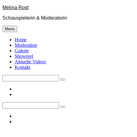
Skip
Melina Rost
to
Schauspielerin & Moderatorin
content
Menu
Home
Moderation
Galerie
Showreel
Aktuelle Videos
Kontakt
Search
for:
facebook
instagram
Search
for:
facebook
instagram
Site