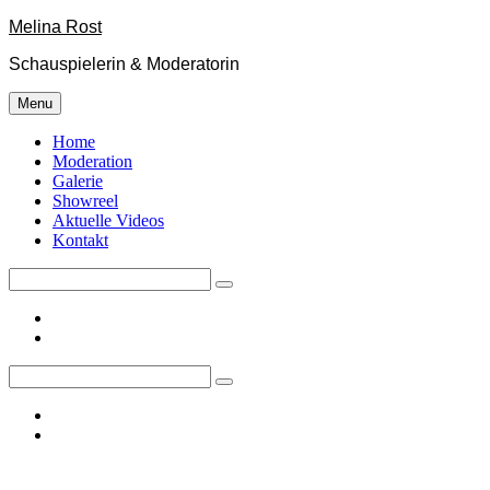
Skip
Melina Rost
to
Schauspielerin & Moderatorin
content
Menu
Home
Moderation
Galerie
Showreel
Aktuelle Videos
Kontakt
Search
for:
facebook
instagram
Search
for:
facebook
instagram
Site